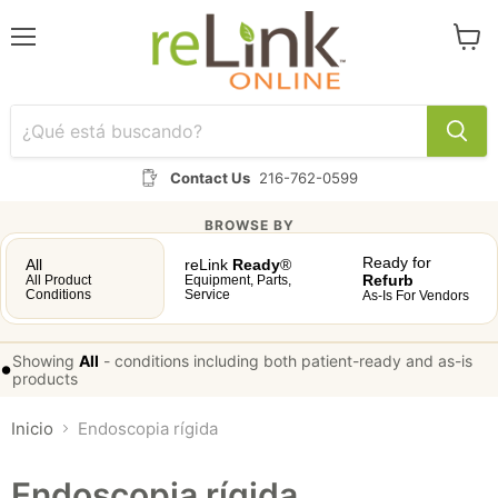
Menú
Ver
carrit
Contact Us
216-762-0599
BROWSE BY
Ready for
All
reLink
Ready
®
Refurb
All Product
Equipment, Parts,
Conditions
Service
As-Is For Vendors
Showing
All
-
conditions including both patient-ready and as-is
•
products
Inicio
Endoscopia rígida
Endoscopia rígida