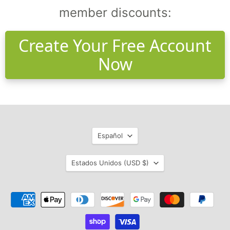
member discounts:
Create Your Free Account
Now
Idioma
Español
País
Estados Unidos
(USD $)