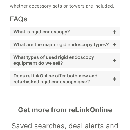
whether accessory sets or towers are included.
FAQs
+
What is rigid endoscopy?
+
Rigid endoscopy uses non-flexible scopes to
What are the major rigid endoscopy types?
view internal structures during minimally
Laparoscopes, arthroscopes, hysteroscopes,
What types of used rigid endoscopy
+
invasive procedures.
equipment do we sell?
cystoscopes, and sinus scopes.
Scopes, cameras, light sources, towers, and
Does reLinkOnline offer both new and
+
refurbished rigid endoscopy gear?
accessories depending on stock.
Yes—availability varies by product line.
Get more from reLinkOnline
Saved searches, deal alerts and