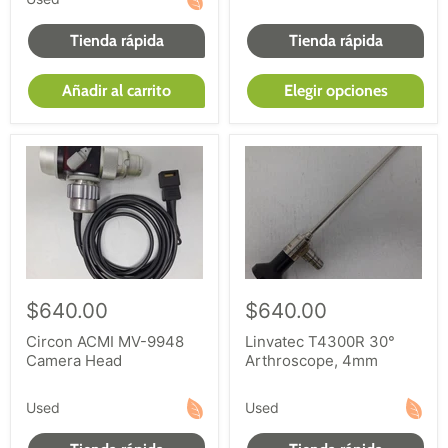
condiciones de equipo médico para la venta, puede
Tienda rápida
Tienda rápida
estar seguro de encontrar los instrumentos
quirúrgicos rígidos de endoscopia que necesita.
Añadir al carrito
Elegir opciones
$640.00
$640.00
Circon ACMI MV-9948
Linvatec T4300R 30°
Camera Head
Arthroscope, 4mm
Used
Used